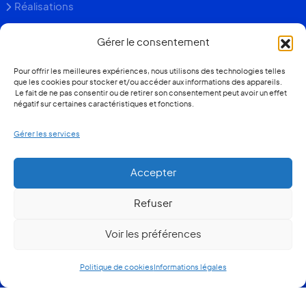
Réalisations
Blog conseils
Gérer le consentement
Faq
Pour offrir les meilleures expériences, nous utilisons des technologies telles
Contact
que les cookies pour stocker et/ou accéder aux informations des appareils.
Le fait de ne pas consentir ou de retirer son consentement peut avoir un effet
négatif sur certaines caractéristiques et fonctions.
+352 26 36 13 93
Gérer les services
Devis gratuit
Contacter notre agence
Accepter
Quel prix pour ma véranda ?
Refuser
© 2026 Metzger Luxembourg
Voir les préférences
Mentions légales
Politique de confidentialité
Politique de cookies
Informations légales