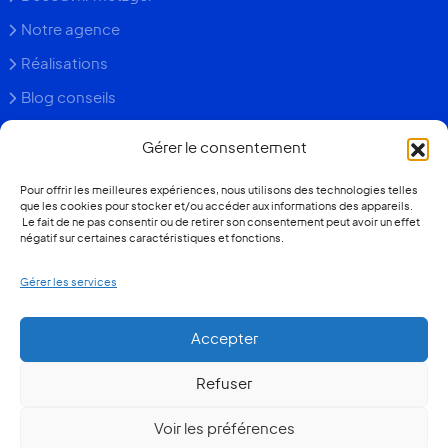
Découvrir metzger
Notre agence
Réalisations
Blog conseils
Gérer le consentement
Faq
Pour offrir les meilleures expériences, nous utilisons des technologies telles
Contact
que les cookies pour stocker et/ou accéder aux informations des appareils.
Le fait de ne pas consentir ou de retirer son consentement peut avoir un effet
négatif sur certaines caractéristiques et fonctions.
+352 26 36 13 93
Gérer les services
Devis gratuit
Contacter notre agence
Accepter
Quel prix pour ma véranda ?
Refuser
© 2026 Metzger Luxembourg
Voir les préférences