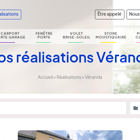
alisations
Être appelé
Nous
CARPORT
FENÊTRE
VOLET
STORE
P
RTE GARAGE
PORTE
BRISE-SOLEIL
MOUSTIQUAIRE
C
os réalisations Véran
Accueil
»
Réalisations
»
Véranda