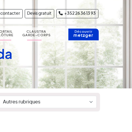
 contacter
Devis gratuit
+352 26 36 13 93
ORTAIL
CLAUSTRA
Découvrir
metzger
LÔTURE
GARDE-CORPS
da