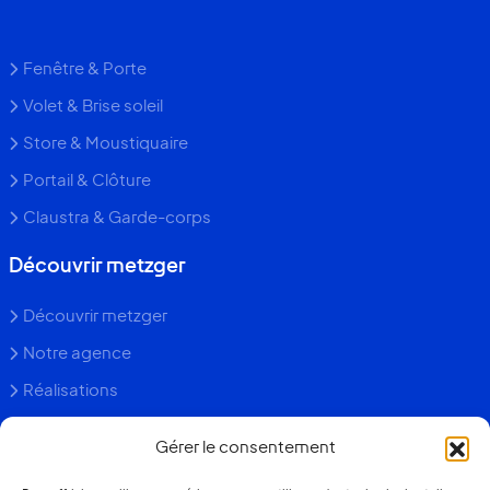
Fenêtre & Porte
Volet & Brise soleil
Store & Moustiquaire
Portail & Clôture
Claustra & Garde-corps
Découvrir metzger
Découvrir metzger
Notre agence
Réalisations
Blog conseils
Gérer le consentement
Faq