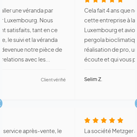
Cela fait 4 ans que nous avions contacté
cette entreprise à la foire expo de
Luxembourg et avions commandé une
pergola bioclimatique. Un service et une
réalisation de pro, un conseiller qui vous
écoute et qui vous propose la meilleure...
Selim Z.
Client vérifié
Précédent
La société Metzger a réalisé la toiture de