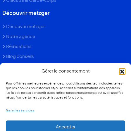
Claustra & Garde-corps
Découvrir metzger
Découvrir metzger
Notre agence
Réalisations
Blog conseils
Faq
Gérer le consentement
Contact
Pour offrir les meilleures expériences, nous utilisons des technologies telles
que les cookies pour stocker et/ou accéder aux informations des appareils.
+352 26 36 13 93
Le fait de ne pas consentir ou de retirer son consentement peut avoir un effet
négatif sur certaines caractéristiques et fonctions.
Devis gratuit
Gérer les services
Contacter notre agence
Quel prix pour ma véranda ?
Accepter