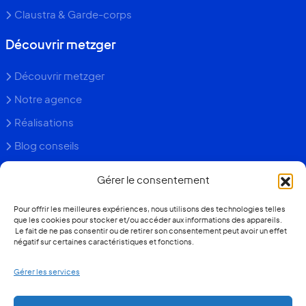
Claustra & Garde-corps
Découvrir metzger
Découvrir metzger
Notre agence
Réalisations
Blog conseils
Faq
Gérer le consentement
Contact
Pour offrir les meilleures expériences, nous utilisons des technologies telles
que les cookies pour stocker et/ou accéder aux informations des appareils.
+352 26 36 13 93
Le fait de ne pas consentir ou de retirer son consentement peut avoir un effet
négatif sur certaines caractéristiques et fonctions.
Devis gratuit
Gérer les services
Contacter notre agence
Quel prix pour ma véranda ?