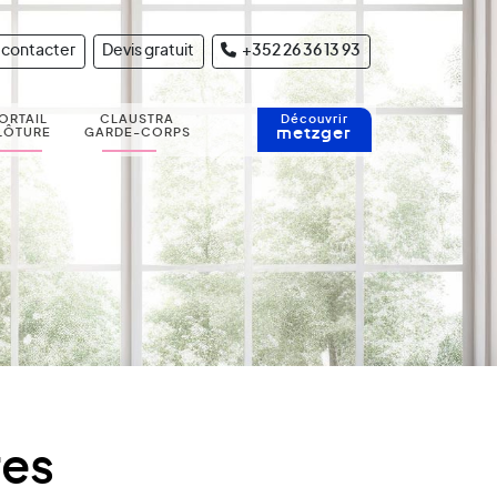
 contacter
Devis gratuit
+352 26 36 13 93
ORTAIL
CLAUSTRA
Découvrir
metzger
LÔTURE
GARDE-CORPS
res