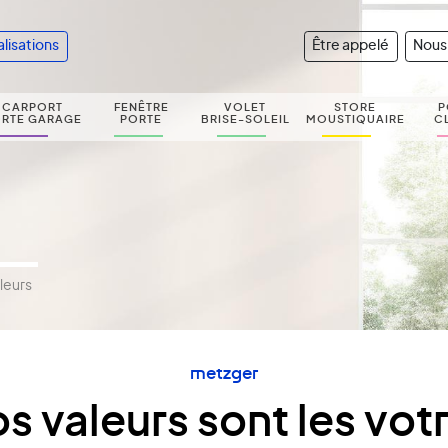
alisations
Être appelé
Nous
CARPORT
FENÊTRE
VOLET
STORE
P
RTE GARAGE
PORTE
BRISE-SOLEIL
MOUSTIQUAIRE
C
leurs
metzger
s valeurs sont les vot