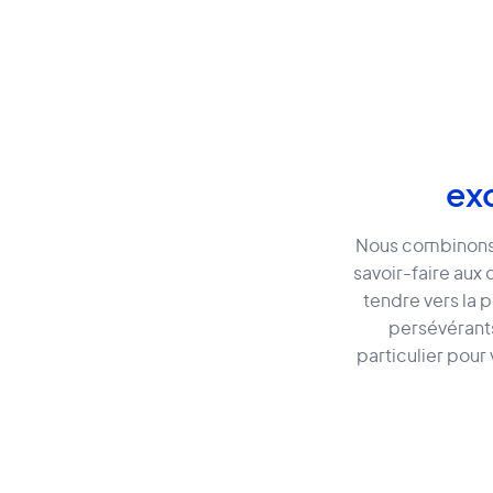
ex
Nous combinons
savoir-faire aux
tendre vers la
persévérants
particulier pour 