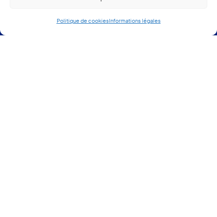
Politique de cookies
Informations légales
Nos produits
Extension de maison
Véranda
Pergola
Pergola bioclimatique
Carport & Porte de garage
Fenêtre & Porte
Volet & Brise soleil