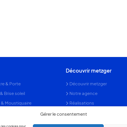
Découvrir metzger
re & Porte
Découvrir metzger
& Brise soleil
Notre agence
 & Moustiquaire
Réalisations
il & Clôture
Blog conseils
Gérer le consentement
tra & Garde-corps
Faq
e les cookies pour