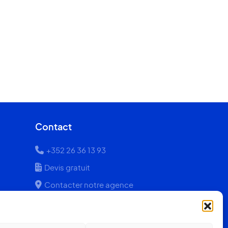
Contact
+352 26 36 13 93
Devis gratuit
Contacter notre agence
Quel prix pour ma véranda ?