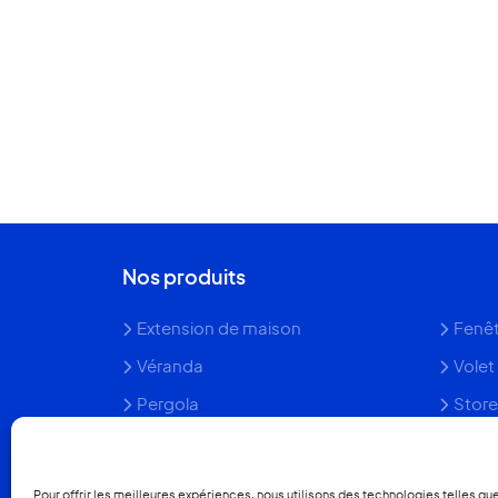
Nos produits
Extension de maison
Fenêt
Véranda
Volet 
Pergola
Store
Pergola bioclimatique
Porta
Carport & Porte de garage
Claus
Pour offrir les meilleures expériences, nous utilisons des technologies telles qu