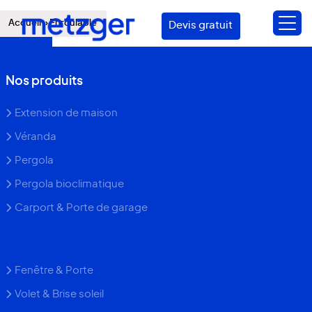
Accueil
»
Enroulable
Devis gratuit
Nos produits
Extension de maison
Véranda
Pergola
Pergola bioclimatique
Carport & Porte de garage
Fenêtre & Porte
Volet & Brise soleil