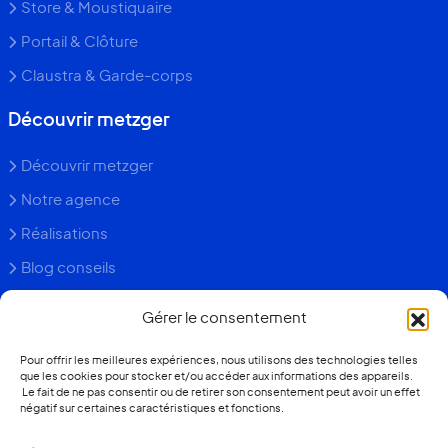
Store & Moustiquaire
Portail & Clôture
Claustra & Garde-corps
Découvrir metzger
Découvrir metzger
Notre agence
Réalisations
Blog conseils
Faq
Gérer le consentement
Contact
Pour offrir les meilleures expériences, nous utilisons des technologies telles
que les cookies pour stocker et/ou accéder aux informations des appareils.
+352 26 36 13 93
Le fait de ne pas consentir ou de retirer son consentement peut avoir un effet
négatif sur certaines caractéristiques et fonctions.
Devis gratuit