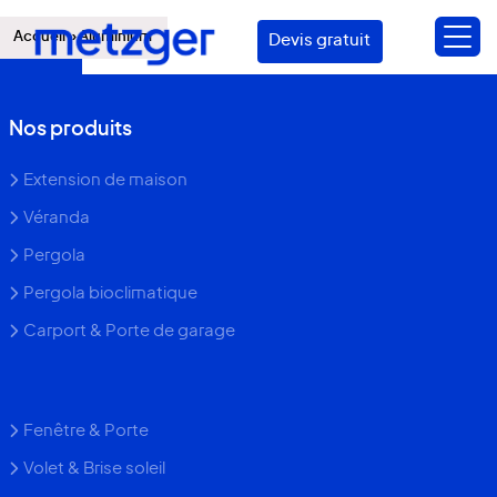
Accueil
»
Aluminium
Devis gratuit
Nos produits
Extension de maison
Véranda
Pergola
Pergola bioclimatique
Carport & Porte de garage
Fenêtre & Porte
Volet & Brise soleil