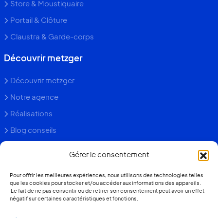
Store & Moustiquaire
Portail & Clôture
Claustra & Garde-corps
Découvrir metzger
Découvrir metzger
Notre agence
Réalisations
Blog conseils
Faq
Gérer le consentement
Contact
Pour offrir les meilleures expériences, nous utilisons des technologies telles
que les cookies pour stocker et/ou accéder aux informations des appareils.
+352 26 36 13 93
Le fait de ne pas consentir ou de retirer son consentement peut avoir un effet
négatif sur certaines caractéristiques et fonctions.
Devis gratuit